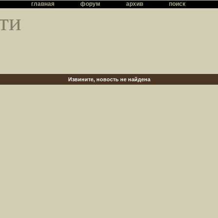
главная
форум
архив
поиск
ти
Извините, новость не найдена