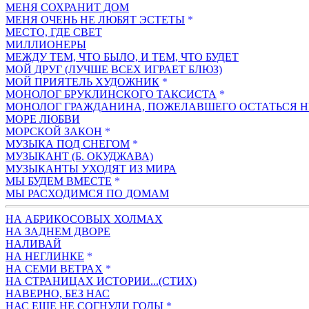
МЕНЯ СОХРАНИТ ДОМ
МЕНЯ ОЧЕНЬ НЕ ЛЮБЯТ ЭСТЕТЫ
*
МЕСТО, ГДЕ СВЕТ
МИЛЛИОНЕРЫ
МЕЖДУ ТЕМ, ЧТО БЫЛО, И ТЕМ, ЧТО БУДЕТ
МОЙ ДРУГ (ЛУЧШЕ ВСЕХ ИГРАЕТ БЛЮЗ)
МОЙ ПРИЯТЕЛЬ ХУДОЖНИК
*
МОНОЛОГ БРУКЛИНСКОГО ТАКСИСТА
*
МОНОЛОГ ГРАЖДАНИНА, ПОЖЕЛАВШЕГО ОСТАТЬСЯ 
МОРЕ ЛЮБВИ
МОРСКОЙ ЗАКОН
*
МУЗЫКА ПОД СНЕГОМ
*
МУЗЫКАНТ (Б. ОКУДЖАВА)
МУЗЫКАНТЫ УХОДЯТ ИЗ МИРА
МЫ БУДЕМ ВМЕСТЕ
*
МЫ РАСХОДИМСЯ ПО ДОМАМ
НА АБРИКОСОВЫХ ХОЛМАХ
НА ЗАДНЕМ ДВОРЕ
НАЛИВАЙ
НА НЕГЛИНКЕ
*
НА СЕМИ ВЕТРАХ
*
НА СТРАНИЦАХ ИСТОРИИ...(СТИХ)
НАВЕРНО, БЕЗ НАС
НАС ЕЩЕ НЕ СОГНУЛИ ГОДЫ
*