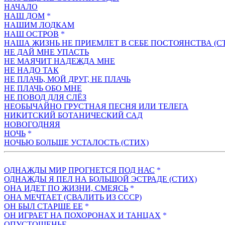
НАЧАЛО
НАШ ДОМ
*
НАШИМ ЛОДКАМ
НАШ ОСТРОВ
*
НАША ЖИЗНЬ НЕ ПРИЕМЛЕТ В СЕБЕ ПОСТОЯНСТВА (С
НЕ ДАЙ МНЕ УПАСТЬ
НЕ МАЯЧИТ НАДЕЖДА МНЕ
НЕ НАДО ТАК
НЕ ПЛАЧЬ, МОЙ ДРУГ, НЕ ПЛАЧЬ
НЕ ПЛАЧЬ ОБО МНЕ
НЕ ПОВОД ДЛЯ СЛЁЗ
НЕОБЫЧАЙНО ГРУСТНАЯ ПЕСНЯ ИЛИ ТЕЛЕГА
НИКИТСКИЙ БОТАНИЧЕСКИЙ САД
НОВОГОДНЯЯ
НОЧЬ
*
НОЧЬЮ БОЛЬШЕ УСТАЛОСТЬ (СТИХ)
ОДНАЖДЫ МИР ПРОГНЕТСЯ ПОД НАС
*
ОДНАЖДЫ Я ПЕЛ НА БОЛЬШОЙ ЭСТРАДЕ (СТИХ)
ОНА ИДЕТ ПО ЖИЗНИ, СМЕЯСЬ
*
ОНА МЕЧТАЕТ (СВАЛИТЬ ИЗ СССР)
ОН БЫЛ СТАРШЕ ЕЕ
*
ОН ИГРАЕТ НА ПОХОРОНАХ И ТАНЦАХ
*
ОПУСТОШЕНЬЕ