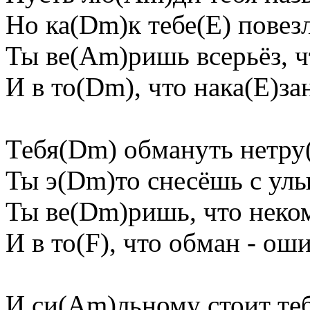
Но ка(Dm)к тебе(E) повез
Ты ве(Am)ришь всерьёз, ч
И в то(Dm), что нака(E)за
Тебя(Dm) обмануть нетру
Ты э(Dm)то снесёшь с улы
Ты ве(Dm)ришь, что неком
И в то(F), что обман - ош
И си(Am)льному стоит теб