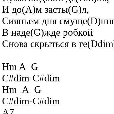
И до(A)м засты(G)л,
Сияньем дня смуще(D)нн
В наде(G)жде pобкой
Снова скpыться в те(Ddim
Hm A_G
C#dim-C#dim
Hm_A_G
C#dim-C#dim
A7