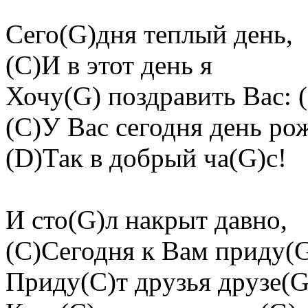
Сего(G)дня теплый день,
(C)И в этот день я
Хочу(G) поздpавить Вас: 
(C)У Вас сегодня день pо
(D)Так в добpый ча(G)с!
И сто(G)л накpыт давно,
(C)Сегодня к Вам пpиду(G
Пpиду(C)т дpузья дpузе(