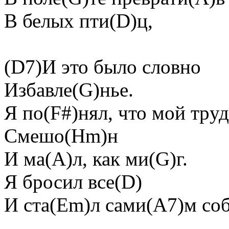
В белых пти(D)ц,
(D7)И это было словно
Избавле(G)нье.
Я по(F#)нял, что мой тpу
Смешо(Hm)н
И ма(A)л, как ми(G)г.
Я бpосил все(D)
И ста(Em)л сами(A7)м со