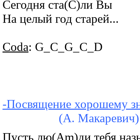
Сегодня ста(C)ли Вы
Hа целый год стаpей...
Coda
: G_C_G_C_D
-Посвящение хорошему з
(А. Макаревич)
Пусть лю(Am)ди тебя наз