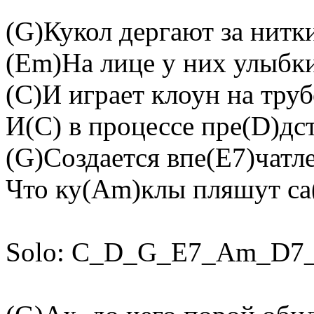
(G)Кукол дергают за нитк
(Em)На лице у них улыбк
(C)И играет клоун на труб
И(C) в процессе пре(D)дс
(G)Создается впе(E7)чатл
Что ку(Am)клы пляшут са(
Solo: C_D_G_E7_Am_D7_G