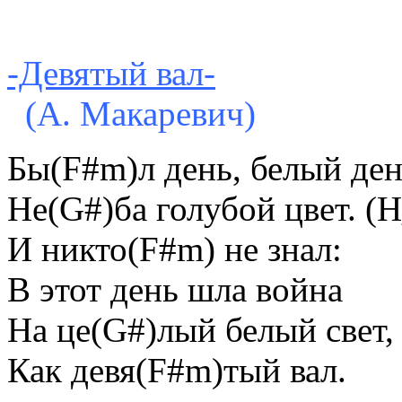
-Девятый вал-
(А. Макаревич)
Бы(F#m)л день, белый де
Не(G#)ба голубой цвет. (
И никто(F#m) не знал:
В этот день шла война
На це(G#)лый белый свет
Как девя(F#m)тый вал.