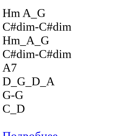
Hm A_G
C#dim-C#dim
Hm_A_G
C#dim-C#dim
A7
D_G_D_A
G-G
C_D
Подробнее