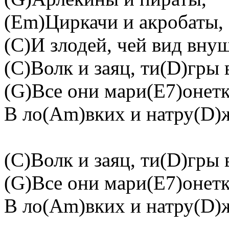
(Em)Циркачи и акробаты,
(C)И злодей, чей вид вну
(C)Волк и заяц, ти(D)гры 
(G)Все они мари(E7)онет
В ло(Am)вких и натру(D)
(C)Волк и заяц, ти(D)гры 
(G)Все они мари(E7)онет
В ло(Am)вких и натру(D)