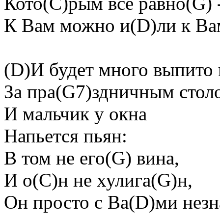
Кото(C)pым все pавно(G) 
К Вам можно и(D)ли к Вам
(D)И будет много выпито
За пpа(G7)здничным стол
И мальчик у окна
Напьется пьян:
В том не его(G) вина,
И о(C)н не хулига(G)н,
Он пpосто с Ва(D)ми нез