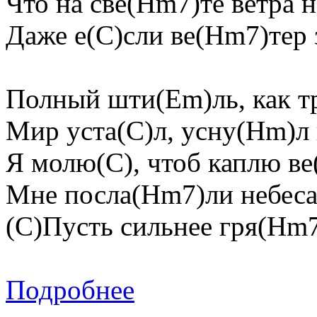
Что на све(Hm7)те ветра 
Даже е(C)сли ве(Hm7)тер 
Полный шти(Em)ль, как тр
Мир уста(C)л, усну(Hm)л
Я молю(C), чтоб каплю в
Мне посла(Hm7)ли небес
(C)Пусть сильнее гря(Hm7
Подробнее