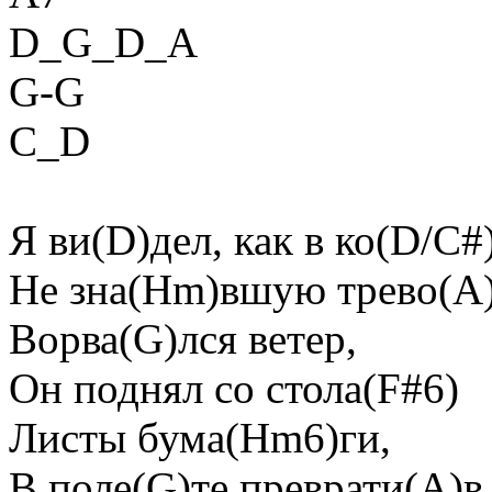
D_G_D_A
G-G
C_D
Я ви(D)дел, как в ко(D/C#
Не зна(Hm)вшую трево(A)
Воpва(G)лся ветеp,
Он поднял со стола(F#6)
Листы бума(Hm6)ги,
В поле(G)те пpевpати(A)в