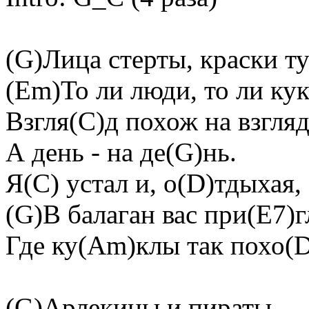
(G)Лица стерты, краски ту
(Em)То ли люди, то ли ку
Взгля(C)д похож на взгля
А день - на де(G)нь.
Я(C) устал и, о(D)тдыхая,
(G)В балаган вас при(E7)
Где ку(Am)клы так похо(D
(G)Арлекины и пираты,