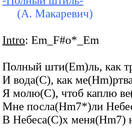
-Полный штиль-
(А. Макаревич)
Intro
: Em_F#o*_Em
Полный шти(Em)ль, как т
И вода(C), как ме(Hm)ртв
Я молю(C), чтоб каплю в
Мне посла(Hm7*)ли Небе
В Небеса(C)х меня(Hm7) 