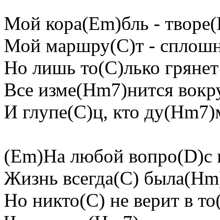
Мой кора(Em)бль - творе(
Мой маршру(C)т - сплош
Но лишь то(C)лько грянет
Все изме(Hm7)нится вокр
И глупе(C)ц, кто ду(Hm7)
(Em)На любой вопро(D)с г
Жизнь всегда(C) была(Hm
Но никто(C) не верит в то