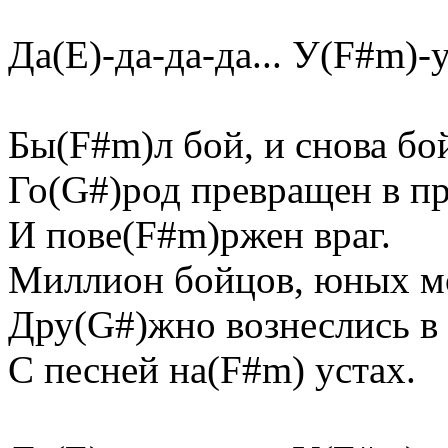
Да(E)-да-да-да... У(F#m)-у-
Бы(F#m)л бой, и снова бо
Го(G#)род превращен в п
И пове(F#m)ржен враг.
Миллион бойцов, юных м
Дру(G#)жно вознеслись в
С песней на(F#m) устах.