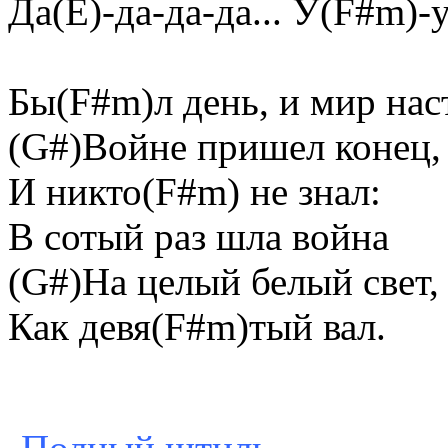
Да(E)-да-да-да... У(F#m)-у-
Бы(F#m)л день, и мир нас
(G#)Войне пришел конец
И никто(F#m) не знал:
В сотый раз шла война
(G#)На целый белый свет
Как девя(F#m)тый вал.