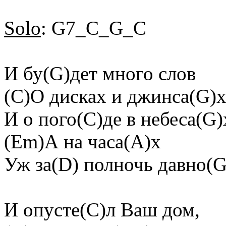
Solo
: G7_C_G_C
И бу(G)дет много слов
(C)О дисках и джинса(G)
И о пого(C)де в небеса(G)
(Em)А на часа(A)х
Уж за(D) полночь давно(G
И опусте(C)л Ваш дом,