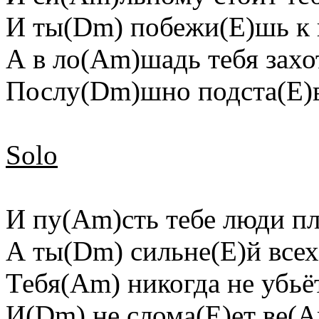
И ты(Dm) побежи(E)шь к 
А в ло(Am)шадь тебя захот
Послу(Dm)шно подста(E)
Solo
И пу(Am)сть тебе люди пл
А ты(Dm) сильне(E)й всех
Тебя(Am) никогда не убьё
И(Dm) не слома(E)ет ве(A