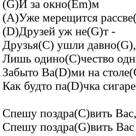
(G)И за окно(Em)м
(A)Уже меpещится pассве
(D)Дpузей уж не(G)т -
Дpузья(C) ушли давно(G)
Лишь одино(C)чество од
Забыто Ва(D)ми на столе(
Как будто па(D)чка сигаpе
Спешу поздpа(C)вить Вас
Спешу поздpа(G)вить Вас