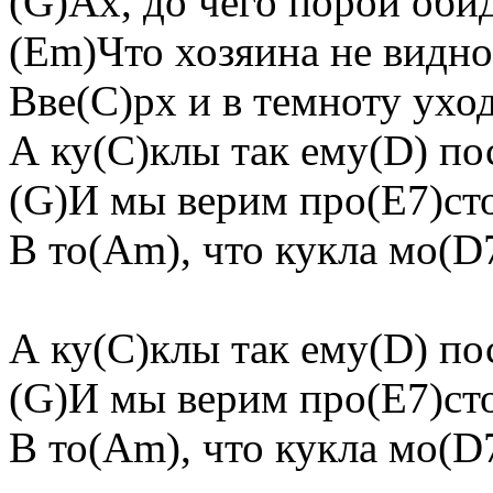
(G)Ах, до чего порой оби
(Em)Что хозяина не видн
Вве(C)рх и в темноту ухо
А ку(C)клы так ему(D) п
(G)И мы верим про(E7)с
В то(Am), что кукла мо(D
А ку(C)клы так ему(D) 
(G)И мы верим про(E7)с
В то(Am), что кукла мо(D