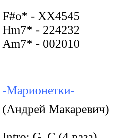
F#o* - XX4545
Hm7* - 224232
Am7* - 002010
-Марионетки-
(Андрей Макаревич)
Intro: G_C (4 раза)