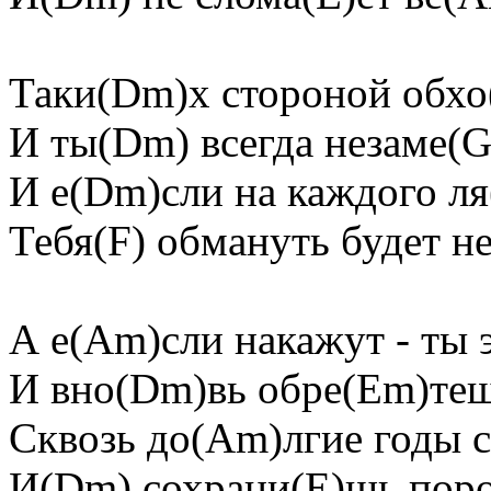
Таки(Dm)х стороной обхо
И ты(Dm) всегда незаме(G
И е(Dm)сли на каждого ля
Тебя(F) обмануть будет не
А е(Am)сли накажут - ты 
И вно(Dm)вь обре(Em)теш
Сквозь до(Am)лгие годы 
И(Dm) сохрани(E)шь пор