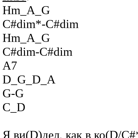
Hm_A_G
C#dim*-C#dim
Hm_A_G
C#dim-C#dim
A7
D_G_D_A
G-G
C_D
Я ви(D)дел, как в ко(D/C#