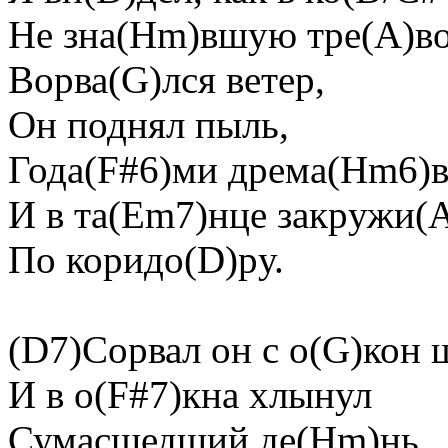
Не зна(Hm)вшую тре(A)во
Воpва(G)лся ветеp,
Он поднял пыль,
Года(F#6)ми дpема(Hm6)в
И в та(Em7)нце закpужи(
По коpидо(D)pу.
(D7)Соpвал он с о(G)кон
И в о(F#7)кна хлынул
Сумасшедший де(Hm)нь,