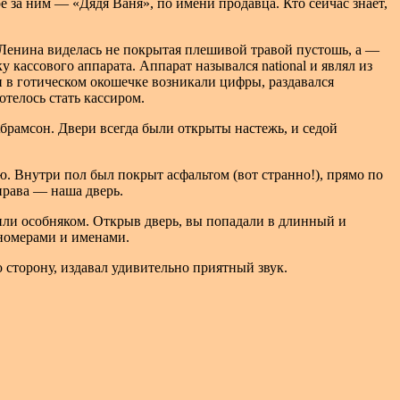
 за ним — «Дядя Ваня», по имени продавца. Кто сейчас знает,
и Ленина виделась не покрытая плешивой травой пустошь, а —
 кассового аппарата. Аппарат назывался national и являл из
и в готическом окошечке возникали цифры, раздавался
отелось стать кассиром.
брамсон. Двери всегда были открыты настежь, и седой
. Внутри пол был покрыт асфальтом (вот странно!), прямо по
справа — наша дверь.
ли особняком. Открыв дверь, вы попадали в длинный и
номерами и именами.
сторону, издавал удивительно приятный звук.