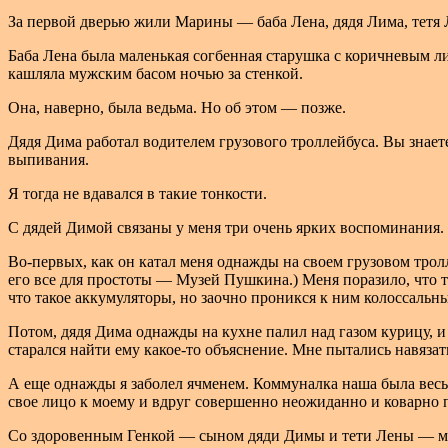
За первой дверью жили Марины — баба Лена, дядя Лима, тетя 
Баба Лена была маленькая согбенная старушка с коричневым ли
кашляла мужским басом ночью за стенкой.
Она, наверно, была ведьма. Но об этом — позже.
Дядя Дима работал водителем грузового троллейбуса. Вы знаете
выпивания.
Я тогда не вдавался в такие тонкости.
С дядей Димой связаны у меня три очень ярких воспоминания.
Во-первых, как он катал меня однажды на своем грузовом тро
его все для простоты — Музей Пушкина.) Меня поразило, что т
что такое аккумуляторы, но заочно проникся к ним колоссаль
Потом, дядя Дима однажды на кухне палил над газом курицу, и 
старался найти ему какое-то
объяснение. Мне пытались навязать
А еще однажды я заболел ячменем. Коммуналка наша была весь
свое лицо к моему и вдруг совершенно неожиданно и коварно пл
Со здоровенным Генкой — сыном дяди Димы и тети Лены — мы д