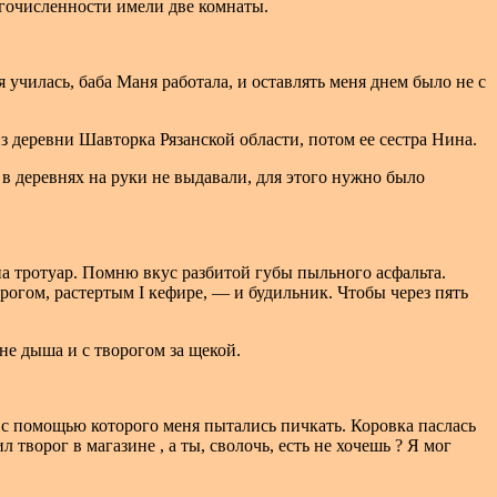
огочисленности имели две комнаты.
 училась, баба Маня работала, и оставлять меня днем было не с
з деревни Шавторка Рязанской области, потом ее сестра Нина.
 в деревнях на руки не выдавали, для этого нужно было
на тротуар. Помню вкус разбитой губы пыльного асфальта.
рогом, растертым I кефире, — и будильник. Чтобы через пять
не дыша и с творогом за щекой.
 с помощью которого меня пытались пичкать. Коровка паслась
л творог в магазине , а ты, сволочь, есть не хочешь ? Я мог