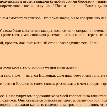
подушками и двумя валиками (я любил с ними бороться), черная
«современное» еще не наступила. \ Потом — окно на Волхонку, 
 нам смотреть телевизор. Что показывали, было совершенно нев
 У стола были массивные квадратного сечения
опоры, и я очень 
 кроме того, я мог спокойно рассматривать всякие интересные н
ой, кровать моя, письменный стол и раскладушка тети Гали.
д моей кроватью строили уже при моей жизни.
 выступом — на угол Волхонки. Дом наш имел очень толстые с
 время я боролся со сном, силясь расслышать, о чем говорят взр
ное. На полукруглом подоконнике за моей головой шла таинстве
ть ложечкой. Они светились оранжевым светом, беззвучно роили
 подоконнике жили какие-то маленькие матросики — помню, что