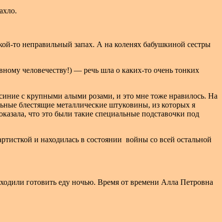
ахло.
акой-то неправильный запах. А на коленях бабушкиной сестры
сивному человечеству!) — речь шла о каких-то очень тонких
 синие с крупными алыми розами, и это мне тоже нравилось. На
льные блестящие металлические штуковины, из которых я
казала, что это были такие специальные подставочки под
артисткой и находилась в состоянии
войны со всей остальной
ыходили готовить еду ночью. Время от времени Алла Петровна