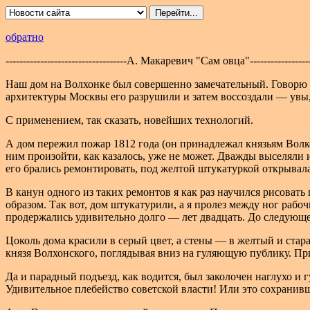
обратно
-----------------------------------А. Макаревич "Сам овца"--------------------
Наш дом на Волхонке был совершенно замечательный. Говорю «
архитектуры Москвы его разрушили и затем воссоздали — увы,
С применением, так сказать, новейших технологий.
А дом пережил пожар 1812 года (он принадлежал князьям Волко
ним произойти, как казалось, уже не может. Дважды выселяли и
его брались ремонтировать, под желтой штукатуркой открывала
В канун одного из таких ремонтов я как раз научился рисовать
образом. Так вот, дом штукатурили, а я пролез между ног рабо
продержались удивительно долго — лет двадцать. До следующег
Цоколь дома красили в серый цвет, а стены — в желтый и стар
князя Волхонского, поглядывая вниз на гуляющую публику. При
Да и парадный подъезд, как водится, был заколочен наглухо и 
Удивительное плебейство советской власти! Или это сохранивш