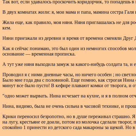
Так вот, если удавалось проскочить коридорчик, то попадешь 
В двух комнатах жили: я, мои мама и папа, мамина сестра Галя
Жила еще, как правило, моя няня. Няня приглашалась не для рос
кем.
Няни приезжали из деревни и время от времени сменяли Друг Д
Как я сейчас понимаю, это был один из немногих способов мол
основание — временная прописка.
А тут уже няня выходила замуж за какого-нибудь солдата та, и 
Проводил я с ними дневные часы, но ничего особен ; но светло
Было мне года два с половиной. Еще помню, как строгая Нина 
минут все было пусто! В кефире плавают комки от творога, и о
"одно может вырвать. Нина исчезает на кухне, и я в полном от
Нина, видимо, была не очень сильна в часовой технике, и прош
Крики переносил безропотно, но в душе переживал страшно. Я 
на лугу, крестьяне ее доили, потом из молочка сделали творог, п
спокойно 1 принести из детского сада макароны за щекой. Но в