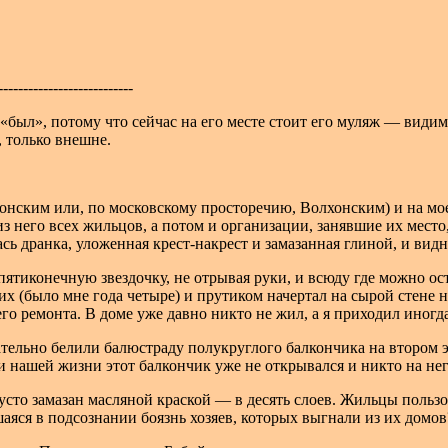
------------------------
был», потому что сейчас на его месте стоит его муляж — види
 только внешне.
нским или, по московскому просторечию, Волхонским) и на моей
з него всех жильцов, а потом и организации, занявшие их место,
сь дранка, уложенная крест-накрест и замазанная глиной, и вид
 пятиконечную звездочку, не отрывая руки, и всюду где можно ос
чих (было мне года четыре) и прутиком начертал на сырой стене 
о ремонта. В доме уже давно никто не жил, а я приходил иногда
ательно белили балюстраду полукруглого балкончика на втором 
 нашей жизни этот балкончик уже не открывался и никто на нег
густо замазан масляной краской — в десять
слоев. Жильцы пользо
аяся в подсознании боязнь хозяев, которых выгнали из их домов