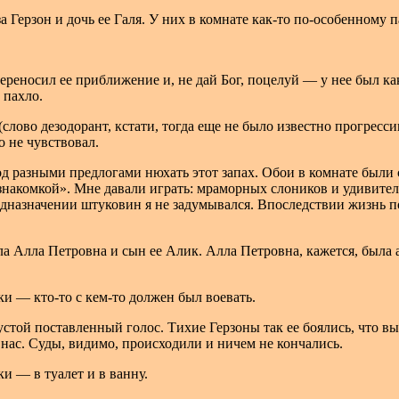
а Герзон и дочь ее Галя. У них в комнате как-то по-особенному п
переносил ее приближение и, не дай Бог, поцелуй — у нее был к
 пахло.
л (слово дезодорант, кстати, тогда еще не было известно прогрес
о не чувствовал.
под разными предлогами нюхать этот запах. Обои в комнате были
знакомкой». Мне давали играть: мраморных слоников и удивите
дназначении штуковин я не задумывался. Впоследствии жизнь по
ла Алла Петровна и сын ее Алик. Алла Петровна
,
кажется, была 
и — кто-то с кем-то должен был воевать.
стой поставленный голос. Тихие Герзоны так ее боялись, что в
нас. Суды, видимо, происходили и ничем не кончались.
и — в туалет и в ванну.