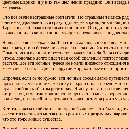
цветные шарики, и у них там шел некий праздник. Они всегда 
весельем.
Это все были нестрашные обитатели. Но страшные таились рядом
они не задерживаются, а сразу идут через коридорчик в общий 
Тараскона с обложки одноименной книги. Он одил искать меня, 
выдавали, и а в конце концов уходил переваливаясь, недовольн
Являлась еще соседка баба Лена (не сама она, конечно ведьмин
задыхаясь, и она беззвучно соскальзывала с моей кровати и исч
Помню, меня очень интересовало, выдаст ли баба Лена себя тр
утром, довольно долго видел над собой овальный портрет медве
растаял. Все эти ночные чудеса не имели никакого отношения н
коем случае нельзя. Двери в другой мир, которые кто-то приот
Впрочем, если было нужно, эти ночные соседи легко путешество
приснилось, что я в пижаме сижу на краю стола, передо мной с
права сообщить об этом родителям. Я могу только до последне
открывают, и чертик молниеносно прыга
ет ко мне за воротник
родители, и на моей ноге довольно долго потом держится укус
Кстати, совсем необязательно нужна была ночь, чтобы увидеть с
состоит из великого множества крохотных прозрачных шариков, 
что это тоже живые существа.
Я мог бы вспомнить множество таких историй. Но вот что мне