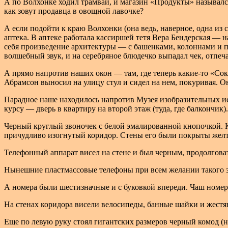
А по Волхонке ходил трамвай, и магазин «Продукты» назывался
как зовут продавца в овощной лавочке?
А если подойти к краю Волхонки (она ведь, наверное, одна из
аптека. В аптеке работала кассиршей тетя Вера Бендерская — на
себя произведение архитектуры — с башенками, колоннами и п
волшебный звук, и на серебряное блюдечко выпадал чек, отпеч
А прямо напротив наших окон — там, где теперь какие-то «Со
Абрамсон выносил на улицу стул и сидел на нем, покуривая. О
Парадное наше находилось напротив Музея изобразительных иск
курсу — дверь в квартиру на второй этаж (туда, где балкончик)
Черный круглый звоночек с белой эмалированной кнопочкой. 
причудливо изогнутый коридор. Стены его были покрыты желт
Телефонный аппарат висел на стене и был черным, продолгова
Нынешние пластмассовые телефоны при всем желании такого зв
А номера были шестизначные и с буковкой впереди. Чаш номер
На стенах коридора висели велосипеды, банные шайки и жестя
Еще по левую руку стоял гигантских размеров черный комод (не