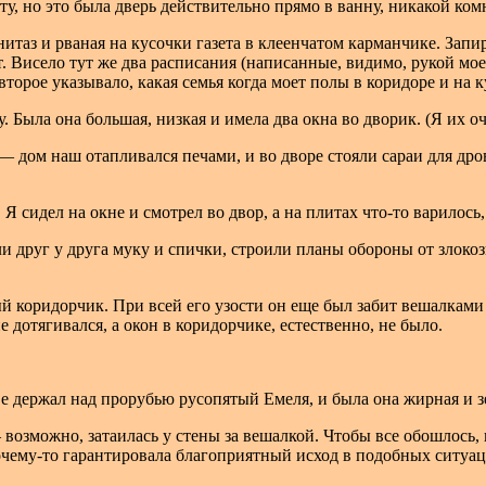
ату, но это была дверь действительно прямо в ванну, никакой ко
нитаз и рваная на кусочки газета в клеенчатом карманчике. Зап
ит. Висело тут же два расписания (написанные, видимо, рукой 
орое указывало, какая семья когда моет полы в коридоре и на к
у. Была она большая, низкая и имела два окна во дворик. (Я их 
— дом наш отапливался печами, и во дворе стояли сараи для дро
 сидел на окне и смотрел во двор, а на плитах что-то варилось, 
ли друг у друга муку и спички, строили планы обороны от злок
ный коридорчик. При всей его узости он еще был забит вешалкам
 дотягивался, а окон в коридорчике, естественно, не было.
 держал над прорубью русопятый Емеля, и была она жирная и зел
 возможно, затаилась у стены за вешалкой. Чтобы все обошлось,
чему-то гарантировала благоприятный исход в подобных ситуаци