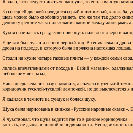
Я знаю, что следует писать «в ванную», то есть в ванную комн
За соседней дверкой находился серый и пятнистый, как жаба, у
щель можно было свободно увидеть, кто же там так долго сид
делило утренние часы пользования ванной между жильцами, а вт
Кухня начиналась сразу, если повернуть налево от двери в ванн
Еще там был чулан и сени в черный ход. В сенях лежали дрова 
дрова на подводе, в которую была впряжена настоящая лошадь.
Стояли на кухне четыре газовые плиты — у каждой семьи своя. Я
лились впечатлениями от похода в «Бабий магазин», одалжива
небольшим лет назад.
Наша дверь вела не сразу в комнату, а сначала в узенький тем
коридорчик тусклой-тусклой лампочкой, но до выключателя я не
Я садился в темноте на сундук и боялся щуку.
Щука была нарисована в книжке «Русские народные сказки». Ее
Я чувствовал, что щука водится где-то в районе коридорчика —
застыть, не дыша, в полной неподвижности. Неподвижность по