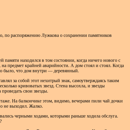
мо, по распоряжению Лужкова о сохранении памятников
 памяти находился в том состоянии, когда ничего нового с
 на предмет крайней аварийности. А дом стоял и стоял. Когда
но было, что дом внутри — деревянный.
тавлял за собой этот нехитрый знак, самоутверждаясь таким
несколько кривоватых звезд. Стена высохла, и звезды
 проведать свои звезды.
этаже. На балкончике этом, видимо, вечерами пили чай дочки
о не выходил. Жалко.
вались черными ходами, которыми раньше ходила обслуга.
?