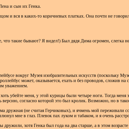
Лена и сын их Генка.
цом и вся в каких-то коричневых платках. Она почти не говори
, что такие бывают? Я видел!) Был дядя Дима огромен, слегка н
ллейбусе вокруг Музея изобразительных искусств (поскольку Му
роллейбус может, оказывается, ехать и без проводов, сложив на 
ным уважением.
хоть убейте меня, у этой курицы были четыре ноги. Тогда меня 
 версию, согласно которой это был кролик. Возможно, но в так
ма дружная (не считая Герчиковых), и ячмень мой переживали с
юнул мне в глаз. Плевок пах луком и табаком, и я очень расстр
ружили, хотя Генка был года на два старше, а в этом возрасте 