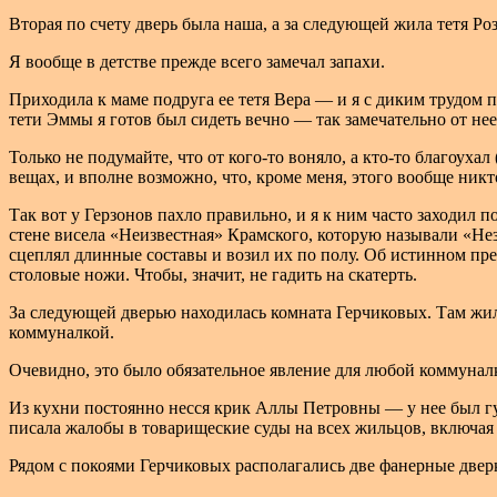
Вторая по счету дверь была наша, а за следующей жила тетя Роз
Я вообще в детстве прежде всего замечал запахи.
Приходила к маме подруга ее тетя Вера — и я с диким трудом 
тети Эммы я готов был сидеть вечно — так замечательно от нее
Только не подумайте, что от кого-то воняло, а кто-то благоуха
вещах, и вполне возможно, что, кроме меня, этого вообще никт
Так вот у Герзонов пахло правильно, и я к ним часто заходил 
стене висела «Неизвестная» Крамского, которую называли «Не
сцеплял длинные составы и возил их по полу. Об истинном пре
столовые ножи. Чтобы, значит, не гадить на скатерть.
За следующей дверью находилась комната Герчиковых. Там жи
коммуналкой.
Очевидно, это было обязательное явление для любой коммуналк
Из кухни постоянно несся крик Аллы Петровны — у нее был гу
писала жалобы в товарищеские суды на всех жильцов, включая 
Рядом с покоями Герчиковых располагались две фанерные дверк