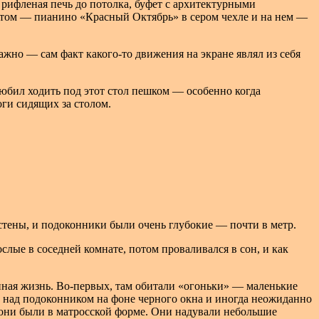
 рифленая печь до потолка, буфет с архитектурными
потом — пианино «Красный Октябрь» в сером чехле и на нем —
ажно — сам факт какого-то движения на экране являл из себя
любил ходить под этот стол пешком — особенно когда
оги сидящих за столом.
тены, и подоконники были очень глубокие — почти в метр.
ослые в соседней комнате, потом проваливался в сон, и как
нная жизнь. Во-первых, там обитали «огоньки» — маленькие
сь над подоконником на фоне черного окна и иногда неожиданно
 они были в матросской форме. Они надували небольшие