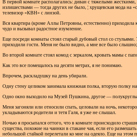
В первой комнате располагались: диван с тяжелыми жесткими, 
излишествами — тогда других не было, ¦ хрущевская мода на 
телевизор «КВН» с линзой.
Вся квартира (кроме Аллы Петровны, естественно) приходила к
чудо и вызывал радостное изумление.
Еще посреди комнаты стоял старый дубовый стол со стульями.
приходили гости. Меня не было видно, а мне все было слышно;
Во второй комнате стоял комод с зеркалом, кровать мамы с пап
Как это все помещалось на десяти метрах, я не понимаю.
Впрочем, раскладушку на день убирали.
Одну стену целиком занимала книжная полка, вторую полку на
Одно окно выходило на Музей Пушкина, другое — полукруглым
Меня загоняли или относили спать, целовали на ночь, некоторое
укладываются родители и тетя Галя, я уже не слышал.
Ночью я просыпался оттого, что в комнате происходило страш
существа, похожие на чаинки в стакане чая, если его размеша
небольшой стайкой перелетали ко мне на одеяло. Еще на этом