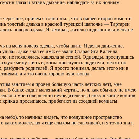
скосив глаза и затаив дыхание, наблюдать за их ночным
 через нее, причем я точно знал, что в нашей второй комнате
нь толстый дядька в красной турецкой шапочке — Тартарен
стались поверх одеяла. Я замирал, жители подоконника меня не
чь на меня поверх одеяла, чтобы шить. Я делал движение,
 ушла». даже знал ее имя: ее звали Старая Яга Календа.
ило, не появлялась, кашляла за стеной. Однажды, проснувшись
воздухе минут пять и, когда проснулись родители, неохотно
 разбудить родителей. Я просто понимал, делать этого ни в
ствиями, и я это очень хорошо чувствовал.
этим занятием я провел большую часть детских лет), мне
ки. В банке сидит маленький чертик, но я, как обычно, не имею
предлоги мои совершенно неубедительны, банку в конце концов
его крика я просыпаюсь, прибегают из соседней комнаты
на небо), то начинал видеть, что воздушное пространство
 каких молекулах я еще слыхом не слыхивал), и я точно знал,
 или, скажем, наоборот — ангелы в белых одеждах. Это были