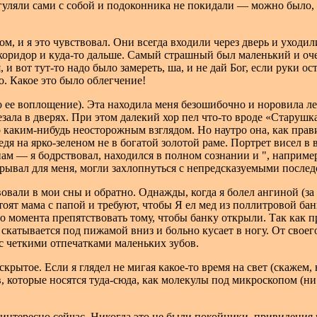
гуляли сами с собой и подоконника не покидали — можно было, 
, и я это чувствовал. Они всегда входили через дверь и уходили
коридор и куда-то дальше.
Сам
ый страшный был маленький и оче
и вот тут-то надо было замереть, ша, и не дай Бог, если руки о
о. Какое это было облегчение!
о ее воплощение). Эта находила меня безошибочно и норовила ле
езала в дверях. При этом далекий хор пел что-то вроде «Старушка
о каким-нибудь неосторожным взглядом. Но наутро она, как прав
дя на ярко-зеленом не в богатой золотой раме. Портрет висел в 
ам — я бодрствовал, находился в полном сознании и ", например,
крывал для меня, могли захлопнуться с непредсказуемыми послед
вали в мои сны и обратно. Однажды, когда я болел ангиной (за 
тоят мама с папой и требуют, чтобы Я ел мед из поллитровой бан
го момента препятствовать тому, чтобы банку открыли. Так как 
, скатывается под пижамой вниз и больно кусает в ногу. От сво
 с четкими отпечатками маленьких зубов.
крытое. Если я глядел не мигая какое-то время на свет (скажем, 
которые носятся туда-сюда, как молекулы под микроскопом (ни о
 интересно сейчас. Никогда это не были покойники, привидения