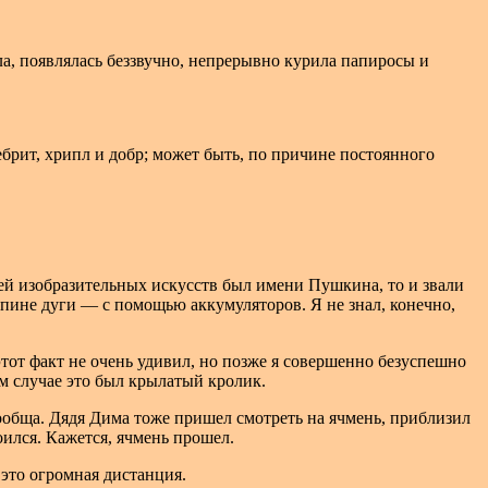
ла, появлялась беззвучно, непрерывно курила папиросы и
ебрит, хрипл и добр; может быть, по причине постоянного
зей изобразительных искусств был имени Пушкина, то и звали
спине дуги — с помощью аккумуляторов. Я не знал, конечно,
этот факт не очень удивил, но позже я совершенно безуспешно
ом случае это был крылатый кролик.
ообща. Дядя Дима тоже пришел смотреть на ячмень, приблизил
оился. Кажется, ячмень прошел.
это огромная дистанция.