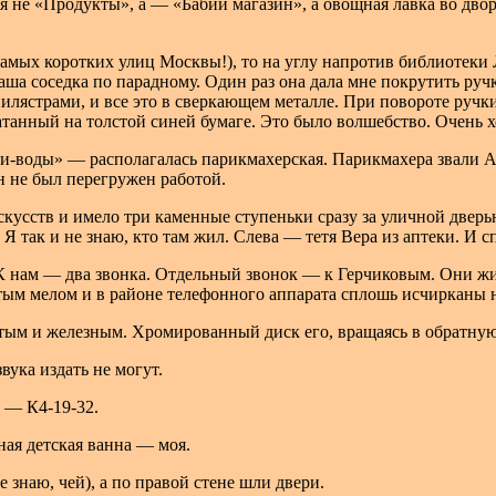
 не «Продукты», а — «Бабий магазин», а овощная лавка во дворе
 самых коротких улиц Москвы!), то на углу напротив библиотек
ша соседка по парадному. Один раз она дала мне покрутить ручку
илястрами, и все это в сверкающем металле. При повороте ручк
атанный на толстой синей бумаге. Это было волшебство. Очень х
ки-воды» — располагалась парикмахерская. Парикмахера звали А
н не был перегружен работой.
усств и имело три каменные ступеньки сразу за уличной дверью
. Я так и не знаю, кто там жил. Слева — тетя Вера из аптеки. И 
К нам — два звонка. Отдельный звонок — к Герчиковым. Они жи
ым мелом и в районе телефонного аппарата сплошь исчирканы 
тым и железным. Хромированный диск его, вращаясь в обратную 
ука издать не могут.
 — К4-19-32.
ная детская ванна — моя.
 знаю, чей), а по правой стене шли двери.