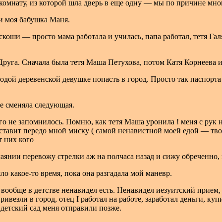
в комнату, из которой шла дверь в еще одну — мы по причине мн
 и моя бабушка Маня.
коши — просто мама работала и училась, папа работал, тетя Галя
руга. Сначала была тетя Маша Петухова, потом Катя Корнеева и
одой деревенской девушке попасть в город. Просто так паспорта
ее сменяла следующая.
го не запомнилось. Помню, как тетя Маша уронила ! меня с рук 
ставит передо мной миску ( самой ненавистной моей едой — тво
т них кого
чаянии перевожу стрелки аж на полчаса назад и сижу обреченно, 
ло какое-то время, пока она разгадала мой маневр.
вообще в детстве ненавидел есть. Ненавидел иезуитский прием,
ривезли в город, отец I работал на работе, заработал деньги, купи
 детский сад меня отправили позже.