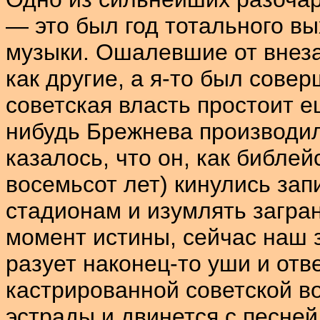
— это был год тотального вы
музыки. Ошалевшие от внеза
как другие, а я-то был сове
советская власть простоит е
нибудь Брежнева производи
казалось, что он, как библей
восемьсот лет) кинулись зап
стадионам и изумлять загран
момент истины, сейчас наш
разует наконец-то уши и отв
кастрированной советской в
эстрады и двинется с песней