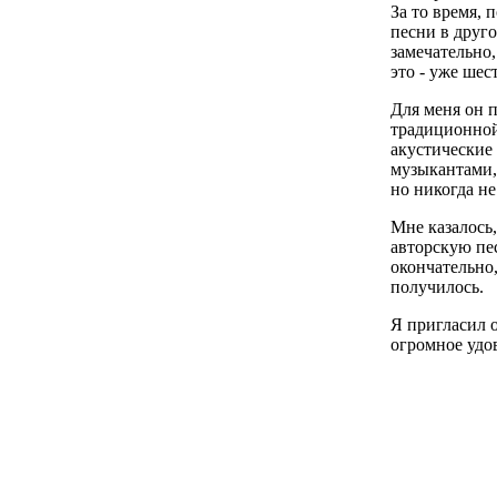
За то время,
песни в друг
замечательно,
это - уже шес
Для меня он 
традиционной
акустические
музыкантами, 
но никогда не
Мне казалось
авторскую пе
окончательно,
получилось.
Я пригласил 
огромное удов