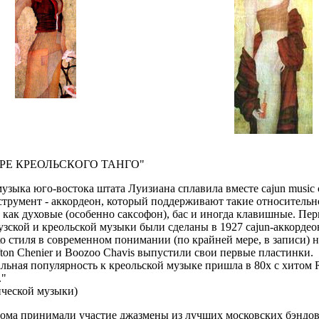
ТРЕ КРЕОЛЬСКОГО ТАНГО"
узыка юго-востока штата Луизиана сплавила вместе cajun music с r
трумент - аккордеон, который поддерживают такие относительн
 как духовые (особенно саксофон), бас и иногда клавишные. Пе
узской и креольской музыки были сделаны в 1927 cajun-аккорде
о стиля в современном понимании (по крайней мере, в записи) н
ifton Chenier и Boozoo Chavis выпустили свои первые пластинки.
ьная популярность к креольской музыке пришла в 80х с хитом R
."
ической музыки)
бома принимали участие джазмены из лучших московских бэндов