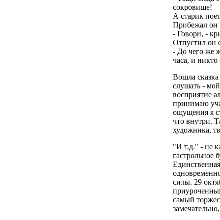
сокровище!
А старик поет
Прибежал он 
- Говори, - к
Отпустил он с
- До чего же 
часа, и никто
Вошла сказка 
слушать - мой
восприятие ал
принимаю уча
ощущения я ст
что внутри. Т
художника, тв
"И т.д." - не
гастрольное б
Единственная 
одновременно 
силы. 29 октя
приуроченный
самый торжес
замечательно