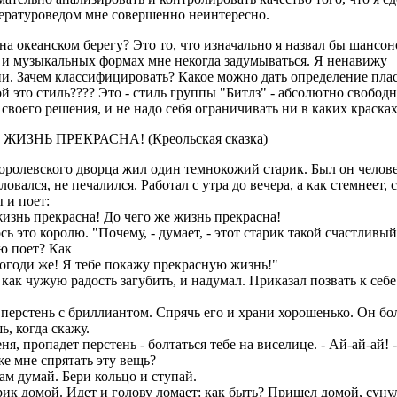
тературоведом мне совершенно неинтересно.
а океанском берегу? Это то, что изначально я назвал бы шансо
е и музыкальных формах мне некогда задумываться. Я ненавижу
и. Зачем классифицировать? Какое можно дать определение пла
кой это стиль???? Это - стиль группы "Битлз" - абсолютно свобод
 своего решения, и не надо себя ограничивать ни в каких красках
ЖИЗНЬ ПРЕКРАСНА! (Креольская сказка)
королевского дворца жил один темнокожий старик. Был он челов
ловался, не печалился. Работал с утра до вечера, а как стемнеет, 
 и поет:
жизнь прекрасна! До чего же жизнь прекрасна!
ь это королю. "Почему, - думает, - этот старик такой счастливы
ю поет? Как
погоди же! Я тебе покажу прекрасную жизнь!"
как чужую радость загубить, и надумал. Приказал позвать к себе
 перстень с бриллиантом. Спрячь его и храни хорошенько. Он б
ь, когда скажу.
ня, пропадет перстень - болтаться тебе на виселице. - Ай-ай-ай! 
 же мне спрятать эту вещь?
Сам думай. Бери кольцо и ступай.
ик домой. Идет и голову ломает: как быть? Пришел домой, суну