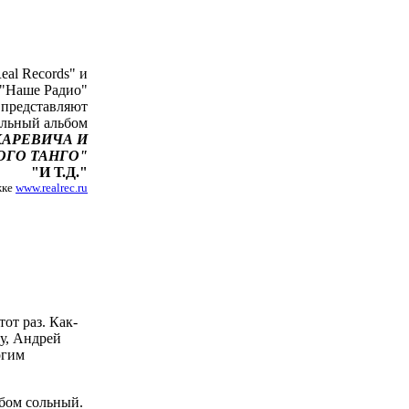
al Records" и
"Наше Радио"
 представляют
ольный альбом
КАРЕВИЧА И
ОГО ТАНГО"
"И Т.Д."
жке
www.realrec.ru
от раз. Как-
у, Андрей
огим
ьбом сольный.