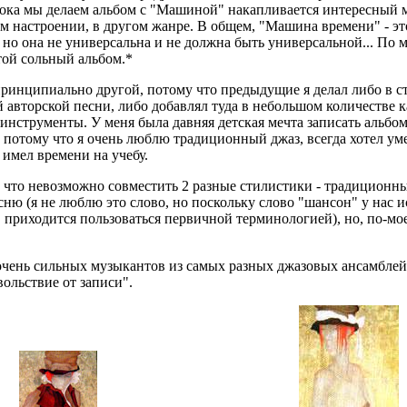
 пока мы делаем альбом с "Машиной" накапливается интересный 
ом настроении, в другом жанре. В общем, "Машина времени" - эт
 но она не универсальна и не должна быть универсальной... По м
той сольный альбом.*
принципиально другой, потому что предыдущие я делал либо в с
 авторской песни, либо добавлял туда в небольшом количестве 
 инструменты. У меня была давняя детская мечта записать альбо
потому что я очень люблю традиционный джаз, всегда хотел уме
 имел времени на учебу.
, что невозможно совместить 2 разные стилистики - традиционн
сню (я не люблю это слово, но поскольку слово "шансон" у нас 
 приходится пользоваться первичной терминологией), но, по-мое
очень сильных музыкантов из самых разных джазовых ансамблей
ольствие от записи".