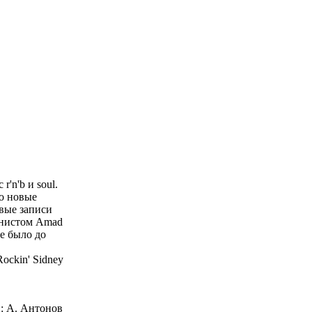
'n'b и soul.
о новые
рвые записи
онистом Amad
е было до
ockin' Sidney
: А. Антонов