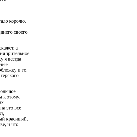
стало королю.
еднего своего
скажет, а
еня зрительное
у я всегда
ьные
обложку и то,
итерского
 большое
 к этому.
ах
на это все
т,
мый красивый,
е, и что