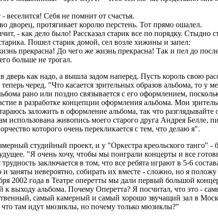
 - веселится! Себя не помнит от счастья.
во дворец, протягивает королю перстень. Тот прямо ошалел.
ричит, - как дело было! Рассказал старик все по порядку. Стыдно 
тарика. Пошел старик домой, сел возле хижины и запел:
жизнь прекрасна! До чего же жизнь прекрасна! Так и пел до посл
 его больше не трогал.
в дверь как надо, а вышла задом наперед. Пусть король свою рас
 теперь черед. "Что касается зрительных образов альбома, то у м
ьбома рано или поздно связывается с его оформлением, поскольк
стие в разработке концепции оформления альбома. Мои зрител
араюсь заложить в оформление альбома, так что разглядывайте 
ам использована живопись моего старого друга Андрея Белле, п
орчество которого очень перекликается с тем, что делаю я".
 камерный студийный проект, и у "Оркестра креольского танго" -
удущее. "Я очень хочу, чтобы мы поиграли концерты и все готовы
трудность заключается в том, что все ребята играют в 5-6 состав
и заняты невероятно, собирать их вместе - сложно, но я положу 
бря 2002 года в Театре оперетты мы дали первый большой концер
 к выходу альбома. Почему Оперетта? Я посчитал, что это - са
твенный, самый камерный и самый хорошо звучащий зал в Москв
, что там идут мюзиклы, но почему только мюзиклы?"