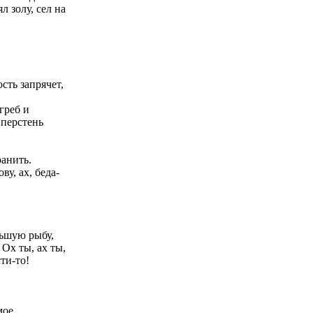
л золу, сел на
сть запрячет,
греб и
 перстень
ранить.
ву, ах, беда-
льшую рыбу,
 Ох ты, ах ты,
ти-то!
мое