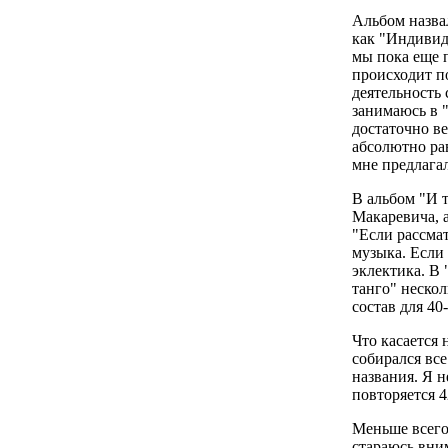
Альбом назвал
как "Индивиду
мы пока еще п
происходит по
деятельность 
занимаюсь в 
достаточно в
абсолютно рав
мне предлагал
В альбом "И 
Макаревича, 
"Если рассмат
музыка. Если 
эклектика. В 
танго" неско
состав для 40
Что касается 
собирался все
названия. Я н
повторяется 42
Меньше всего
стараюсь вним