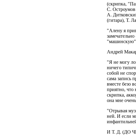
(скрипка, "Па
С. Остроумов 
А. Дитковски
(гитара), Т. 
"Алену я при
замечательно 
"машинскую" п
Андрей Макар
"Я не могу ло
ничего типичн
собой не спор
сама запись п
вместе безо 
приятно, что 
скрипка, акко
она мне очень
"Отрывая музы
ней. И если м
инфантильней 
И Т. Д. (ДО