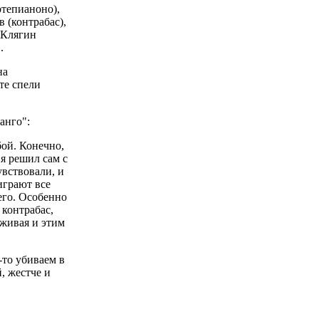
ртепианоно),
в (контрабас),
 Клягин
.
на
те спели
анго":
бой. Конечно,
 я решил сам с
увствовали, и
играют все
его. Особенно
 контрабас,
 живая и этим
-то убиваем в
, жестче и