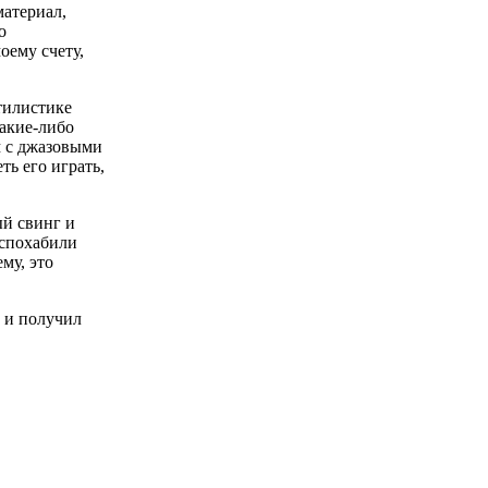
материал,
о
оему счету,
тилистике
какие-либо
м с джазовыми
ть его играть,
ый свинг и
испохабили
му, это
 и получил