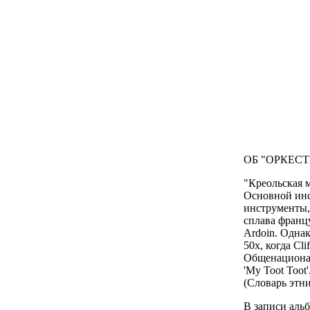
ОБ "ОРКЕС
"Креольская м
Основной инс
инструменты,
сплава франц
Ardoin. Однак
50х, когда Cl
Общенационал
'My Toot Toot'
(Словарь этн
В записи аль