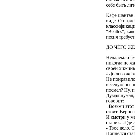
себе быть ли
Кафе-шантан н
виде. О стил
классификаци
"Beatles", ка
песня требует
ДО ЧЕГО ЖЕ 
Недалеко от 
никогда не жа
своей хижины
- До чего же 
Не понравилос
веселую песн
посмел? Ну, 
Думал-думал, 
говорит:
- Возьми этот
стоит. Вернеш
И смотри у ме
старик. - Где
- Твое дело. 
Поплелся стар