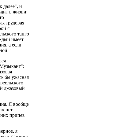
 далее", и
одит в жизни:
то
ая трудовая
рой я
льского танго
аждый имеет
ия, а если
ной."
рея
"Музыкант":
азовая
сь бы ужасная
креольского
ый джазовый
ния. Я вообще
их нет
у них припев
ерное, я
делал. Самому