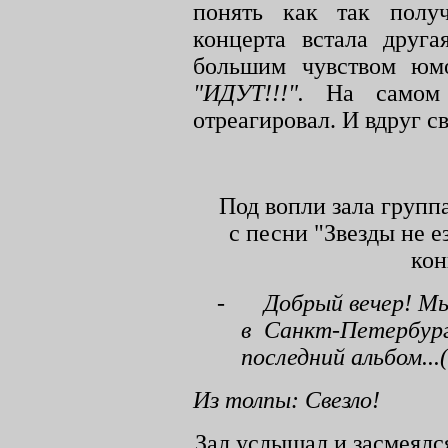
понять как так полу
концерта встала друг
большим чувством юмо
"ИДУТ!!!".
На самом
отреагировал. И вдруг св
Под вопли зала групп
с песни "Звезды не е
кон
-
Добрый вечер! Мы
в Санкт-Петербур
последний альбом...
Из толпы: Свезло!
Зал услышал и засмеялся