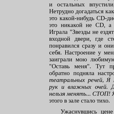
и остальных впустили
Нетрудно догадаться как
это какой-нибудь
CD
-ди
это никакой не
CD
, а
Играла "Звезды не ездя
входной двери, где с
понравился сразу и он
себя. Настроение у ме
заиграли мою любимую
"Оставь меня". Тут п
обратно подняла настр
театральных речей, 
рук и влажных очей. 
нельзя менять... СТО
этого в зале стало тихо.
Ужаснувшись цене