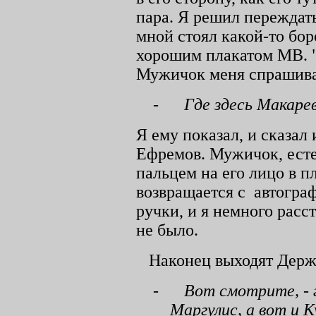
пара. Я решил переждать
мной стоял какой-то бо
хорошим плакатом МВ. "
Мужичок меня спрашивае
-
Где здесь Макаре
Я ему показал, и сказал 
Ефремов. Мужичок, естес
пальцем на его лицо в п
возвращается с
автогра
ручки, и я немного рас
не было.
Наконец выходят Держ
-
Вот смотрите, - г
Маргулис, а вот и 