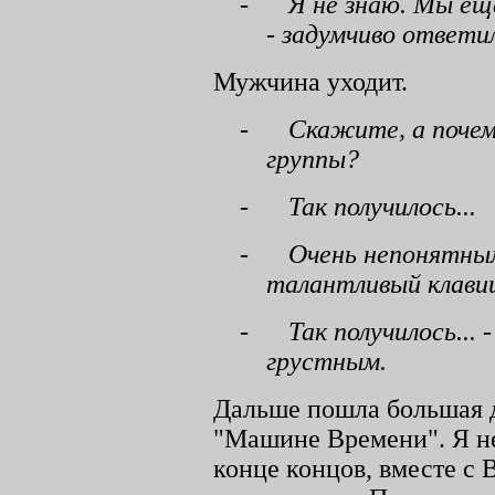
-
Я не знаю. Мы еще
- задумчиво ответи
Мужчина уходит.
-
Скажите, а почем
группы?
-
Так получилось...
-
Очень непонятным
талантливый клавиш
-
Так получилось... 
грустным.
Дальше пошла большая д
"Машине Времени". Я не 
конце концов, вместе с