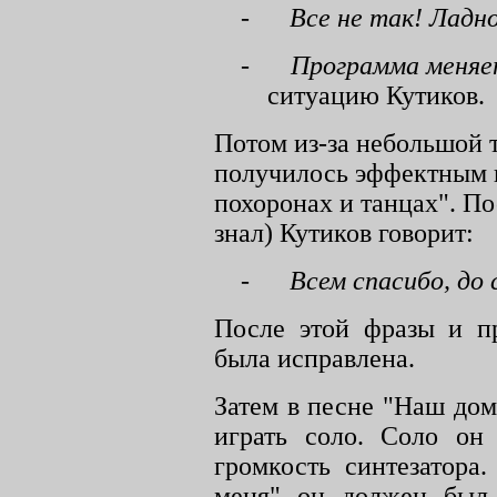
-
Все не так! Ладно
-
Программа меняет
ситуацию Кутиков.
Потом из-за небольшой 
получилось эффектным в
похоронах и танцах". П
знал) Кутиков говорит:
-
Всем спасибо, до 
После этой фразы и п
была исправлена.
Затем в песне "Наш до
играть соло. Соло он
громкость синтезатора
меня" он должен был 