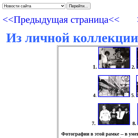
<<Предыдущая страница<<
Из личной коллекци
1.
2.
4
.
5
.
7.
8.
Фотографии в этой рамке -- в ум