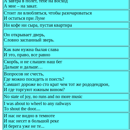
А завтра в полет, тебе на восход
А мне – на закат.
Стоит ли влюбляться, чтобы разочароваться
И остаться при Луне
Ни кофе ни сыра, пустая квартира
Он открывает дверь,
Словно заспанный зверь.
Как вам нужна былая слава
И это, право, все равно
Скорбь, и не слышен наш бег
Дальше и дальше…
Вопросов не счесть,
Где можно посидеть и поесть?
Самшит дороже во сто крат чем тот же рододендрон,
И где торгуют южным вином?
No state of joy, no runs and no more music
I was about to wheel to any railways
To shout the door....
И нас не видно в темноте
И нас несет в большой реке
И берега уже не те...