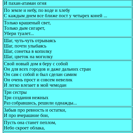
И пахан-атаман огня
По земле и небу, по воде и хлебу
С каждым днем все ближе пост у четырех коней ...
Только крашеный свет,
Только дым сигарет,
Убери туалет...
Шаг, чуть-чуть отрываясь
Шаг, почти улыбаясь
Шаг, сонетка в копилку
Шаг, цветок на могилку
Свой новый дом я беру с собой
Он для всех городов и даже дальних стран
Он сам с собой и был сделан самим
Он очень прост и совсем невелик
И легко влезает в мой чемодан
Три сестры
Три создания нежных
Раз собравшись, решили однажды...
Забыв про ревность и остатки,
И про вчерашние бои,
Пусть она станет пеплом,
Небо скроет облака,