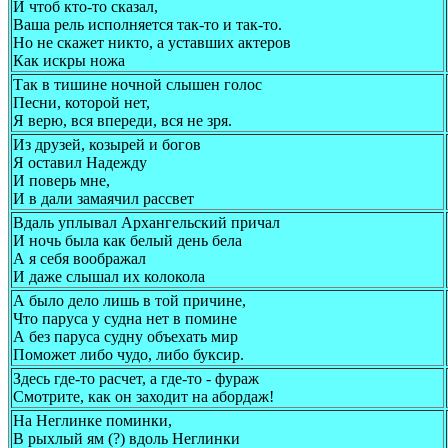
И чтоб кто-то сказал,
Ваша рель исполняется так-то и так-то.
Но не скажет никто, а уставших актеров
Как искры ножа
Так в тишине ночной слышен голос
Песни, которой нет,
Я верю, вся впереди, вся не зря.
Из друзей, козырей и богов
Я оставил Надежду
И поверь мне,
И в дали замаячил рассвет
Вдаль уплывал Архангельский причал
И ночь была как белый день бела
А я себя воображал
И даже слышал их колокола
А было дело лишь в той причине,
Что паруса у судна нет в помине
А без паруса судну объехать мир
Поможет либо чудо, либо буксир.
Здесь где-то расчет, а где-то - фураж
Смотрите, как он заходит на абордаж!
Hа Hеглинке поминки,
В pыхлый ям (?) вдоль Hеглинки