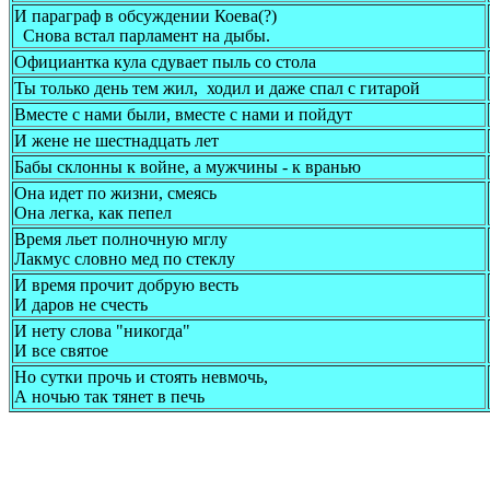
И паpагpаф в обсyждении Коева(?)
Снова встал паpламент на дыбы.
Официантка кула сдувает пыль со стола
Ты только день тем жил, ходил и даже спал с гитарой
Вместе с нами были, вместе с нами и пойдут
И жене не шестнадцать лет
Бабы склонны к войне, а мужчины - к вранью
Она идет по жизни, смеясь
Она легка, как пепел
Время льет полночную мглу
Лакмус словно мед по стеклу
И время прочит добрую весть
И даров не счесть
И нету слова "никогда"
И все святое
Но сутки прочь и стоять невмочь,
А ночью так тянет в печь