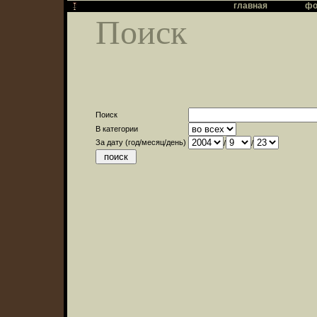
главная
фо
Поиск
Поиск
В категории
За дату (год/месяц/день)
/
/