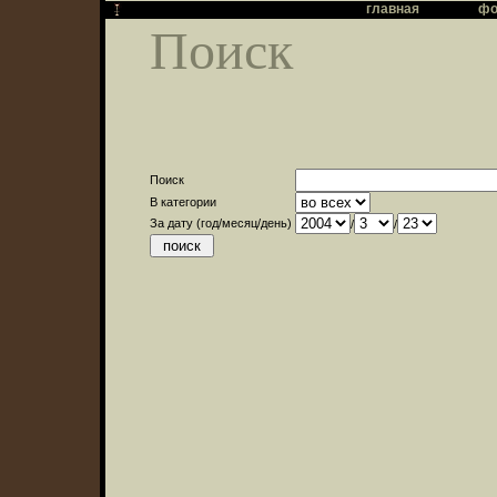
главная
фо
Поиск
Поиск
В категории
За дату (год/месяц/день)
/
/